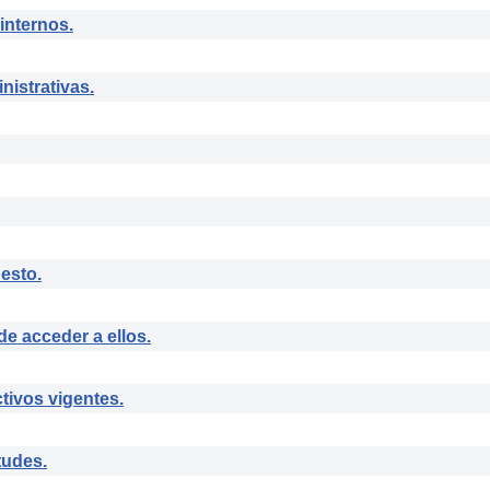
internos.
istrativas.
esto.
e acceder a ellos.
tivos vigentes.
tudes.