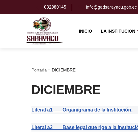
032880145
info@gadsarayacu.gob.ec
Saltar
al
INICIO
LA INSTITUCION
contenido
Portada
»
DICIEMBRE
DICIEMBRE
Literal a1 Organigrama de la Institución.
Literal a2 Base legal que rige a la instituci