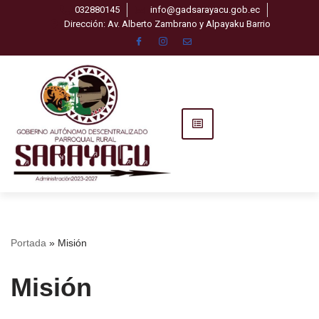
032880145
info@gadsarayacu.gob.ec
Dirección: Av. Alberto Zambrano y Alpayaku Barrio
Saltar
al
contenido
Portada
»
Misión
Misión