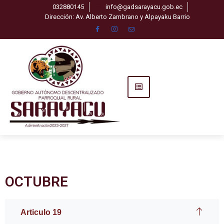
032880145
info@gadsarayacu.gob.ec
Dirección: Av. Alberto Zambrano y Alpayaku Barrio
Saltar
al
contenido
OCTUBRE
Articulo 19