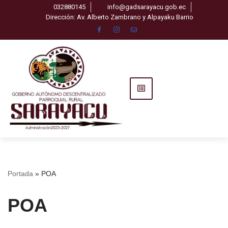
032880145
info@gadsarayacu.gob.ec
Dirección: Av. Alberto Zambrano y Alpayaku Barrio
Saltar
al
contenido
Portada
»
POA
POA