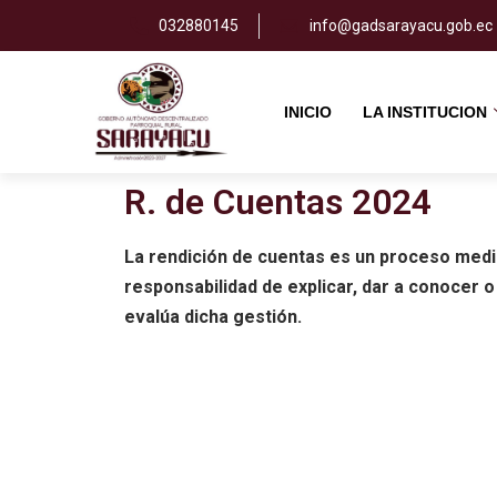
032880145
info@gadsarayacu.gob.ec
Saltar
al
INICIO
LA INSTITUCION
contenido
R. de Cuentas 2024
La rendición de cuentas es un proceso media
responsabilidad de explicar, dar a conocer o
evalúa dicha gestión.