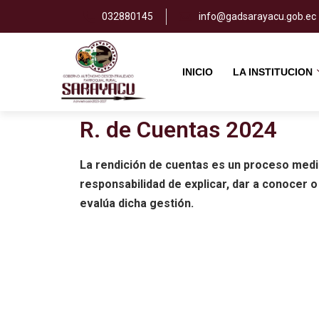
032880145
info@gadsarayacu.gob.ec
Saltar
al
INICIO
LA INSTITUCION
contenido
R. de Cuentas 2024
La rendición de cuentas es un proceso media
responsabilidad de explicar, dar a conocer o
evalúa dicha gestión.